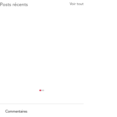
Voir tout
Posts récents
Commentaires
L'hiver arrive !