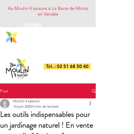
Au Moulin 4 saisons à La Barre de Monts
en Vendée
JARDINERIE
NUTRITION ANIMALE
BRICOLAGE/DROGUERIE
COMBUSTIBLES
Tél. : 02 51 68 50 40
Post
Moulin 4 saisons
10 juin 2020
0 min de lecture
Les outils indispensables pour
un jardinage naturel ! En vente