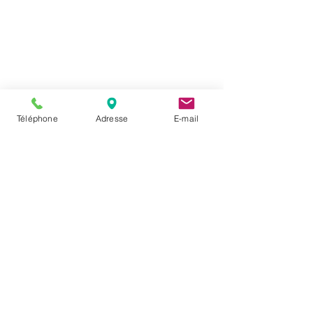
Au moulin "4 saisons"
Le Pont Angelier,
85550 La Barre-de-Monts
Tél. :
02 51 68 50 40
aumoulin4saisons@gmail.com
Webmaster Login
Téléphone
Adresse
E-mail
Horaires
Mardi au Samedi :
09:00 - 12:30
14:30 - 19:00
Situation