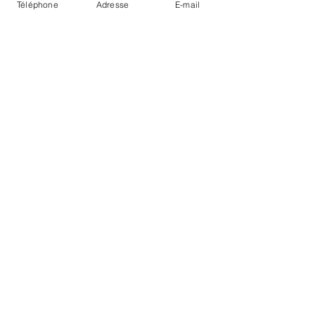
Téléphone
Adresse
E-mail
85550 La Barre-de-Monts
Tél. :
02 51 68 50 40
aumoulin4saisons@gmail.com
Webmaster Login
Horaires
Mardi au Samedi :
09:00 - 12:30
14:30 - 19:00
Situation