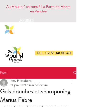
Au Moulin 4 saisons à La Barre de Monts
en Vendée
JARDINERIE
NUTRITION ANIMALE
BRICOLAGE/DROGUERIE
COMBUSTIBLES
Tél. : 02 51 68 50 40
Post
Moulin 4 saisons
24 janv. 2024
1 min de lecture
Gels douches et shampooing
Marius Fabre