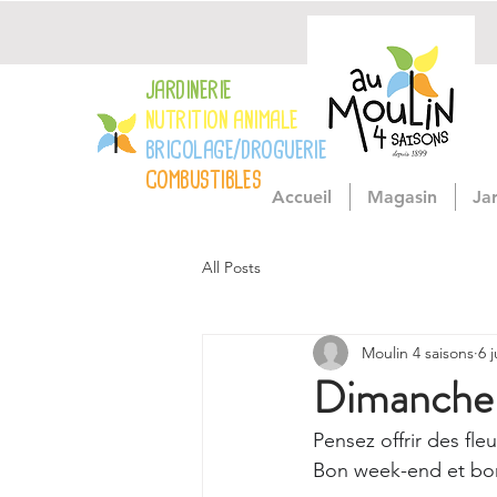
JARDINERIE
NUTRITION ANIMALE
BRICOLAGE/DROGUERIE
COMBUSTIBLES
Accueil
Magasin
Ja
All Posts
Moulin 4 saisons
6 
Dimanche c
Pensez offrir des fl
Bon week-end et bo