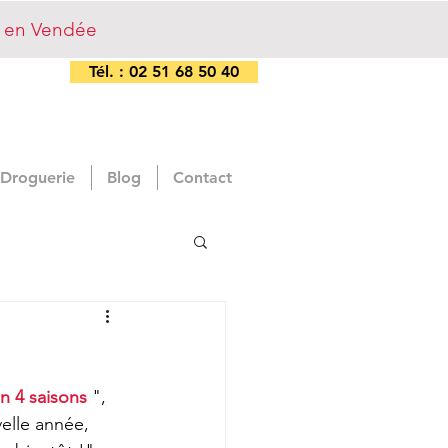
s en Vendée
Tél. : 02 51 68 50 40
 Droguerie
Blog
Contact
n 4 saisons
 ", 
elle année, 