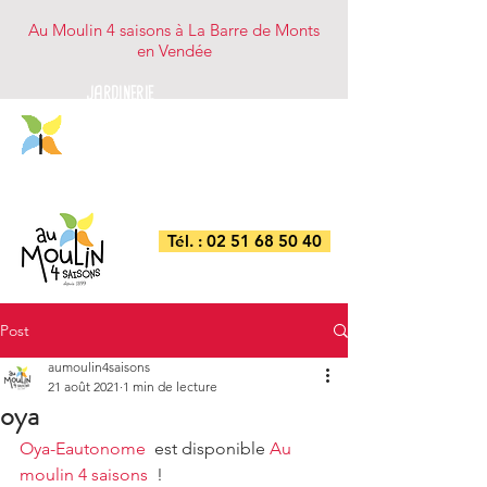
Au Moulin 4 saisons à La Barre de Monts
en Vendée
JARDINERIE
NUTRITION ANIMALE
BRICOLAGE/DROGUERIE
COMBUSTIBLES
Tél. : 02 51 68 50 40
Post
aumoulin4saisons
21 août 2021
1 min de lecture
oya
Oya-Eautonome
  est disponible 
Au 
moulin 4 saisons
  !